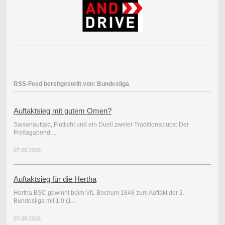
RSS-Feed bereitgestellt von: Bundesliga
Auftaktsieg mit gutem Omen?
Saisonauftakt, Flutlicht und ein Duell zweier Traditionsclubs: Der
Freitagabend ...
07.08.2026
Auftaktsieg für die Hertha
Hertha BSC gewinnt beim VfL Bochum 1848 zum Auftakt der 2.
Bundesliga mit 1:0 (1...
07.08.2026