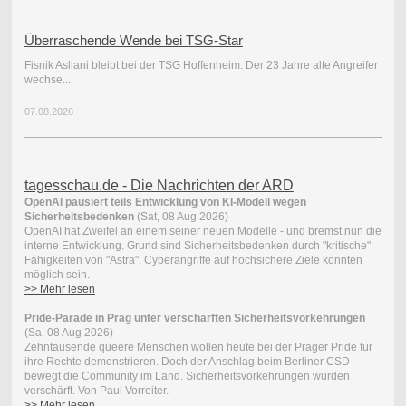
Überraschende Wende bei TSG-Star
Fisnik Asllani bleibt bei der TSG Hoffenheim. Der 23 Jahre alte Angreifer
wechse...
07.08.2026
tagesschau.de - Die Nachrichten der ARD
OpenAI pausiert teils Entwicklung von KI-Modell wegen
Sicherheitsbedenken
(Sat, 08 Aug 2026)
OpenAI hat Zweifel an einem seiner neuen Modelle - und bremst nun die
interne Entwicklung. Grund sind Sicherheitsbedenken durch "kritische"
Fähigkeiten von "Astra". Cyberangriffe auf hochsichere Ziele könnten
möglich sein.
>> Mehr lesen
Pride-Parade in Prag unter verschärften Sicherheitsvorkehrungen
(Sa, 08 Aug 2026)
Zehntausende queere Menschen wollen heute bei der Prager Pride für
ihre Rechte demonstrieren. Doch der Anschlag beim Berliner CSD
bewegt die Community im Land. Sicherheitsvorkehrungen wurden
verschärft. Von Paul Vorreiter.
>> Mehr lesen